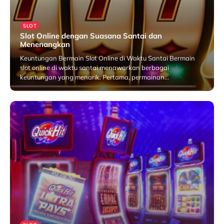
SLOT
Slot Online dengan Suasana Santai dan
Menenangkan
Keuntungan Bermain Slot Online di Waktu Santai Bermain
slot online di waktu santai menawarkan berbagai
keuntungan yang menarik. Pertama, permainan…
April 11, 2025