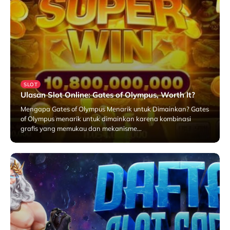
SLOT
Ulasan Slot Online: Gates of Olympus, Worth It?
Mengapa Gates of Olympus Menarik untuk Dimainkan? Gates
of Olympus menarik untuk dimainkan karena kombinasi
grafis yang memukau dan mekanisme…
April 24, 2025