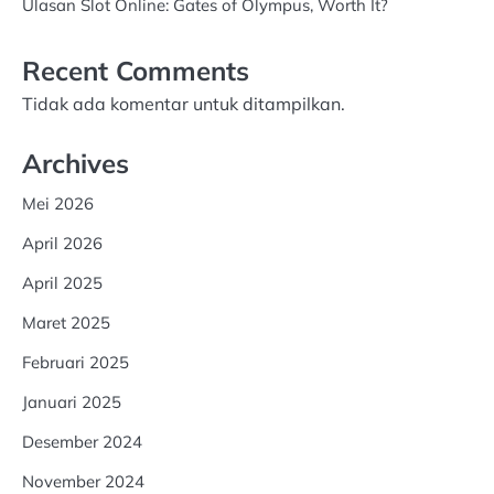
Ulasan Slot Online: Gates of Olympus, Worth It?
Recent Comments
Tidak ada komentar untuk ditampilkan.
Archives
Mei 2026
April 2026
April 2025
Maret 2025
Februari 2025
Januari 2025
Desember 2024
November 2024