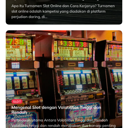
Apa Itu Turnamen Slot Online dan Cara Kerjanya? Turnamen
slot online adalah kompetisi yang diadakan di platform
perjudian daring, di…
April 3, 2025
SLOT
Mengenal Slot dengan Volatilitas Tinggi dan
Rendah
Perbedaan Utama Antara Volatilitas Tinggi dan Rendah
Volatilitas tinggi dan rendah merupakan dua konsep penting