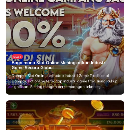
SLOT
Bagaimana Slot Online Meningkatkan Industri
Game Secara Global
Dampak Slot Online terhadap Industri Game Tradisional
Dampak slot online terhadap industri game tradisional cukup
signifikan. Seiring dengan perkembangan teknologi…
April 28, 2025