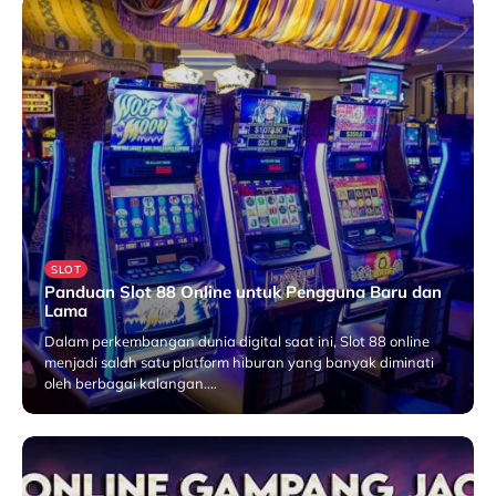
SLOT
Panduan Slot 88 Online untuk Pengguna Baru dan
Lama
Dalam perkembangan dunia digital saat ini, Slot 88 online
menjadi salah satu platform hiburan yang banyak diminati
oleh berbagai kalangan.…
April 30, 2026