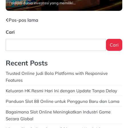
dalam dunia investasi yang memiliki…
Maret 28, 2025
Navigasi
Pos-pos lama
pos
Cari
Cari
Recent Posts
Trusted Online Judi Bola Platforms with Responsive
Features
Keluaran HK Resmi Hari Ini dengan Update Tanpa Delay
Panduan Slot 88 Online untuk Pengguna Baru dan Lama
Bagaimana Slot Online Meningkatkan Industri Game
Secara Global