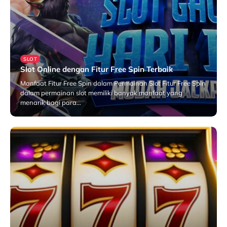
SLOT
Slot Online dengan Fitur Free Spin Terbaik
Manfaat Fitur Free Spin dalam Permainan Slot Fitur Free Spin
dalam permainan slot memiliki banyak manfaat yang
menarik bagi para…
April 12, 2025