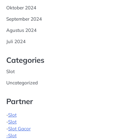
Oktober 2024
September 2024
Agustus 2024
Juli 2024
Categories
Slot
Uncategorized
Partner
-
Slot
-
Slot
-
Slot Gacor
-Slot