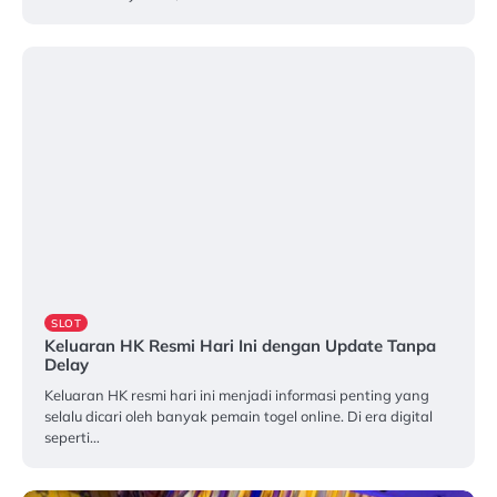
Mei 14, 2026
SLOT
Keluaran HK Resmi Hari Ini dengan Update Tanpa
Delay
Keluaran HK resmi hari ini menjadi informasi penting yang
selalu dicari oleh banyak pemain togel online. Di era digital
seperti…
Mei 12, 2026