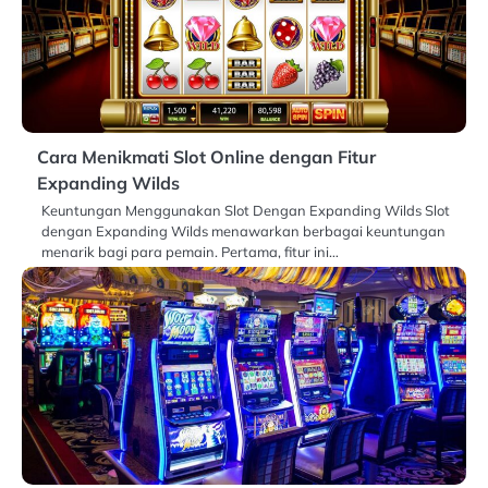
Cara Menikmati Slot Online dengan Fitur
Expanding Wilds
Keuntungan Menggunakan Slot Dengan Expanding Wilds Slot
dengan Expanding Wilds menawarkan berbagai keuntungan
menarik bagi para pemain. Pertama, fitur ini…