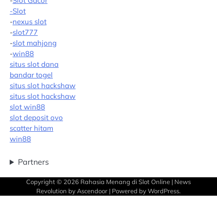
-
Slot Gacor
-Slot
-
nexus slot
-
slot777
-
slot mahjong
-
win88
situs slot dana
bandar togel
situs slot hackshaw
situs slot hackshaw
slot win88
slot deposit ovo
scatter hitam
win88
Partners
Copyright © 2026
Rahasia Menang di Slot Online
| News
Revolution by
Ascendoor
| Powered by
WordPress
.