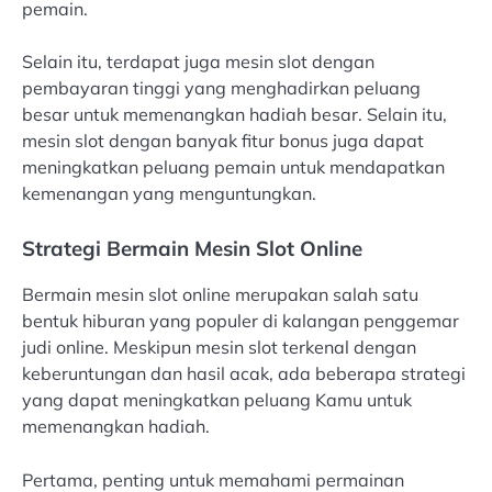
pemain.
Selain itu, terdapat juga mesin slot dengan
pembayaran tinggi yang menghadirkan peluang
besar untuk memenangkan hadiah besar. Selain itu,
mesin slot dengan banyak fitur bonus juga dapat
meningkatkan peluang pemain untuk mendapatkan
kemenangan yang menguntungkan.
Strategi Bermain Mesin Slot Online
Bermain mesin slot online merupakan salah satu
bentuk hiburan yang populer di kalangan penggemar
judi online. Meskipun mesin slot terkenal dengan
keberuntungan dan hasil acak, ada beberapa strategi
yang dapat meningkatkan peluang Kamu untuk
memenangkan hadiah.
Pertama, penting untuk memahami permainan