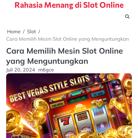
Rahasia Menang di Slot Online
Skip
to
content
Home
Slot
Cara Memilih Mesin Slot Online yang Menguntungkan
Cara Memilih Mesin Slot Online
yang Menguntungkan
Juli 20, 2024
m6gce