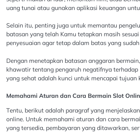
uang tunai atau gunakan aplikasi keuangan unt
Selain itu, penting juga untuk memantau penge
batasan yang telah Kamu tetapkan masih sesuai 
penyesuaian agar tetap dalam batas yang sudah 
Dengan menetapkan batasan anggaran bermain, 
khawatir tentang pengaruh negatifnya terhada
yang sehat adalah kunci untuk mencapai tujuan
Memahami Aturan dan Cara Bermain Slot Onli
Tentu, berikut adalah paragraf yang menjelaska
online. Untuk memahami aturan dan cara bermain
yang tersedia, pembayaran yang ditawarkan, ser