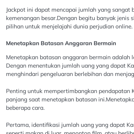
Jackpot ini dapat mencapai jumlah yang sanga
kemenangan besar.Dengan begitu banyak jenis sl
pilihan untuk menjelajahi dunia perjudian online.
Menetapkan Batasan Anggaran Bermain
Menetapkan batasan anggaran bermain adalah l
Dengan menentukan jumlah uang yang dapat Kam
menghindari pengeluaran berlebihan dan menja
Penting untuk mempertimbangkan pendapatan Ka
panjang saat menetapkan batasan ini.Menetapk
beberapa cara.
Pertama, identifikasi jumlah uang yang dapat Kam
seperti makan di luar, menonton film, atau berl