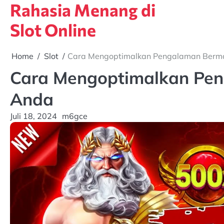
Rahasia Menang di
Skip
to
Slot Online
content
Home
Slot
Cara Mengoptimalkan Pengalaman Bermai
Cara Mengoptimalkan Pen
Anda
Juli 18, 2024
m6gce