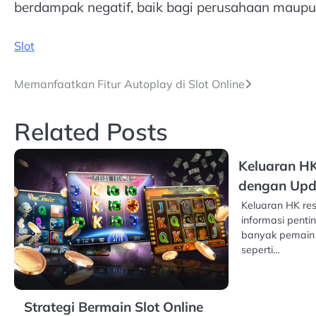
berdampak negatif, baik bagi perusahaan maup
Slot
Navigasi
Memanfaatkan Fitur Autoplay di Slot Online
pos
Related Posts
Keluaran HK
dengan Upd
Keluaran HK res
informasi pentin
banyak pemain to
seperti…
Strategi Bermain Slot Online