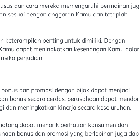
khusus dan cara mereka memengaruhi permainan ju
han sesuai dengan anggaran Kamu dan tetaplah
 keterampilan penting untuk dimiliki. Dengan
e, Kamu dapat meningkatkan kesenangan Kamu dal
isiko perjudian.
n bonus dan promosi dengan bijak dapat menjadi
tkan bonus secara cerdas, perusahaan dapat mendo
gi dan meningkatkan kinerja secara keseluruhan.
 matang dapat menarik perhatian konsumen dan
naan bonus dan promosi yang berlebihan juga dap