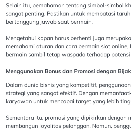
Selain itu, pemahaman tentang simbol-simbol 
sangat penting. Pastikan untuk membatasi taru
bertanggung jawab saat bermain.
Mengetahui kapan harus berhenti juga merupakan
memahami aturan dan cara bermain slot onlin
bermain sambil tetap waspada terhadap potensi r
Menggunakan Bonus dan Promosi dengan Bijak
Dalam dunia bisnis yang kompetitif, penggunaa
strategi yang sangat efektif. Dengan memanfaa
karyawan untuk mencapai target yang lebih ting
Sementara itu, promosi yang dipikirkan dengan
membangun loyalitas pelanggan. Namun, penggu