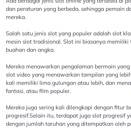
Ada berbagai jenis slot online yang tersedia di pla
dan peraturan yang berbeda, sehingga pemain da
mereka.
Salah satu jenis slot yang populer adalah slot 
mesin slot tradisional. Slot ini biasanya memilik
buahan dan angka.
Mereka menawarkan pengalaman bermain yang se
slot video yang menawarkan tampilan yang lebih 
kali memiliki lima gulungan atau lebih, dan me
fantasi, atau film populer.
Mereka juga sering kali dilengkapi dengan fitur bo
progresif.Selain itu, terdapat juga slot progres
dengan jumlah taruhan yang ditempatkan oleh p