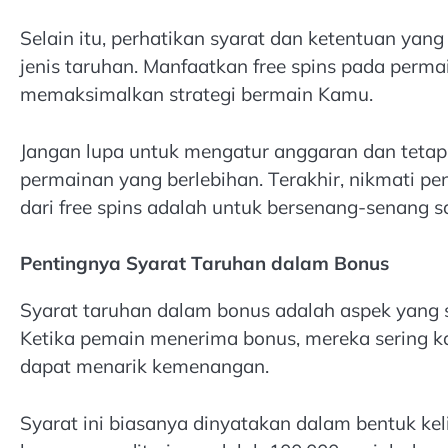
Selain itu, perhatikan syarat dan ketentuan yang
jenis taruhan. Manfaatkan free spins pada per
memaksimalkan strategi bermain Kamu.
Jangan lupa untuk mengatur anggaran dan tetap 
permainan yang berlebihan. Terakhir, nikmati p
dari free spins adalah untuk bersenang-senang 
Pentingnya Syarat Taruhan dalam Bonus
Syarat taruhan dalam bonus adalah aspek yang s
Ketika pemain menerima bonus, mereka sering ka
dapat menarik kemenangan.
Syarat ini biasanya dinyatakan dalam bentuk keli