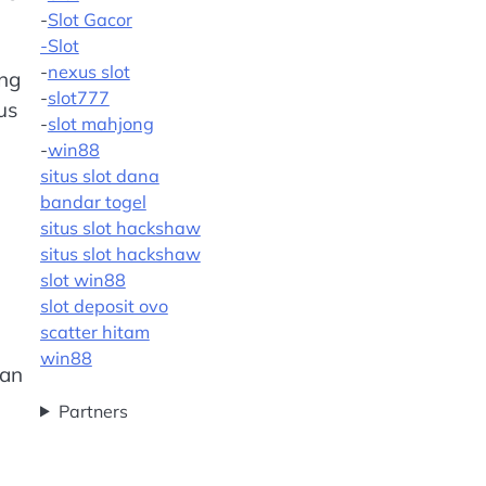
-
Slot Gacor
-Slot
-
nexus slot
ng
-
slot777
us
-
slot mahjong
-
win88
situs slot dana
bandar togel
situs slot hackshaw
situs slot hackshaw
slot win88
slot deposit ovo
scatter hitam
win88
gan
Partners