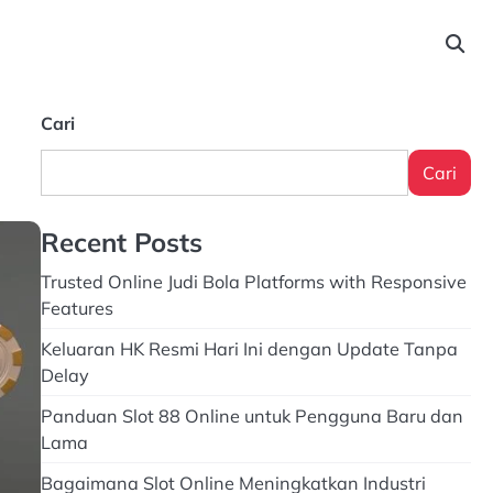
Cari
Cari
Recent Posts
Trusted Online Judi Bola Platforms with Responsive
Features
Keluaran HK Resmi Hari Ini dengan Update Tanpa
Delay
Panduan Slot 88 Online untuk Pengguna Baru dan
Lama
Bagaimana Slot Online Meningkatkan Industri