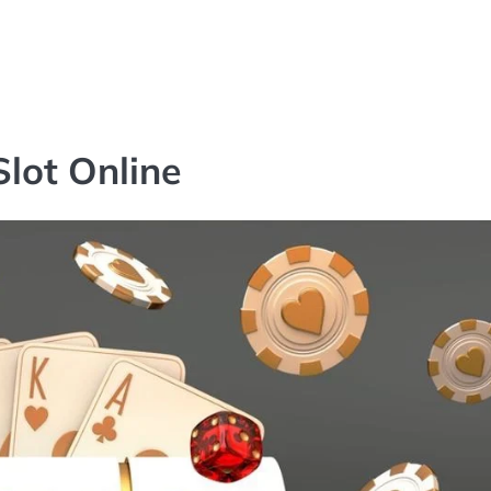
Slot Online